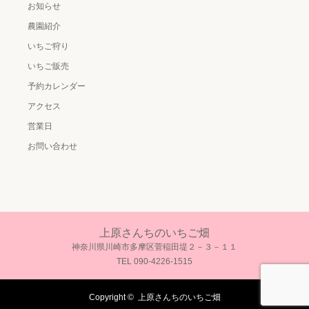
お知らせ
農園紹介
いちご狩り
いちご販売
予約カレンダー
アクセス
営業日
お問い合わせ
上原さんちのいちご畑
神奈川県川崎市多摩区菅稲田堤２－３－１１
TEL 090-4226-1515
Copyright ©
上原さんちのいちご畑