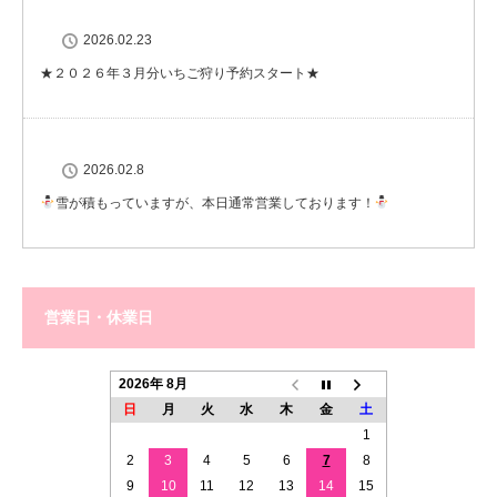
2026.02.23
★２０２６年３月分いちご狩り予約スタート★
2026.02.8
雪が積もっていますが、本日通常営業しております！
営業日・休業日
2026年 8月
日
月
火
水
木
金
土
1
2
3
4
5
6
7
8
9
10
11
12
13
14
15